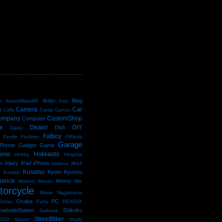
D
Artist
Blog
n
AnkerMakeM5
Aso
Camera
Car
e
Cafe
Camp
Canon
ompany
CustomShop
Computer
w
Dealer
DIY
Dish
Daiso
Fatboy
Family
Fashion
FitNess
Garage
Phone
Gadget
Game
kone
Hokkaido
Hobby
Hospital
Injury
iPad
iPhone
an
Italiana
JB64
e
Kusatsu
Kyoto
Kyushu
Komaki
nance
Memo
Makino
Maxim
Mie
torcycle
Movie
Nagahama
Osaka
PC
Ootsu
Party
PENTAX
oadsideStation
Shikoku
Saitama
StreetBiker
SSD
Steam
Study