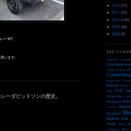
►
2012
(37)
►
2011
(45)
►
2010
(136)
►
2009
(38)
►
2008
(8)
レー MT。
TAG CLOU
と思います。
3Dprinter
Amazo
Book
BMW
Bos
C
Casio
Children
CustomSho
earphone
Ehime
Friends
From i
H-D
Hi
Gifu
on/ハーレーダビッドソンの歴史。
Hyogo
iMac
Indi
Kob
Kanagawa
Mainte
Leather
Mo
Moriyama
Nagoya
Now
Photo
R
Ritto
Sns
Shizuoka