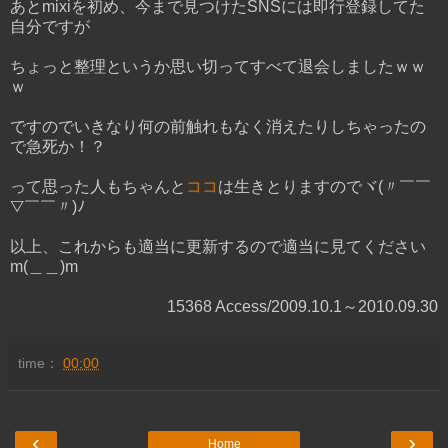
あとmixiを初め、今まで見つけたSNSには即行登録してた
自分ですが
ちょっと整理というか思い切ってすべて退会しましたｗｗ
ｗ
ですのでいきなり何の前触れもなく消えたりしちゃったの
で急死か！？
って思った人もちゃんと
ココ
は生きとりますのでヾ(〃￣￣
▽￣￣〃)ﾉ
以上、これからも適当に更新するので適当に見てください
m(＿＿)m
15368 Access/2009.10.1～2010.09.30
time：
00:00
‹
›
Home