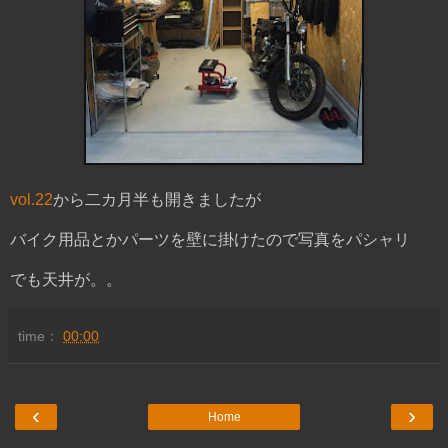
vol.22
から二カ月半も開きましたが
バイク用品とかパーツを壁に掛けたので写真をパシャリ
でも天井が。。
time：
00:00
‹
›
Home