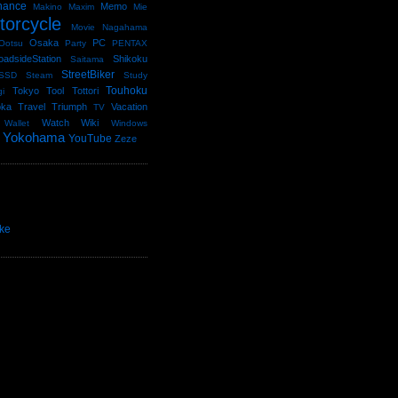
nance
Memo
Makino
Maxim
Mie
torcycle
Movie
Nagahama
Osaka
PC
Ootsu
Party
PENTAX
oadsideStation
Shikoku
Saitama
StreetBiker
SSD
Steam
Study
Touhoku
Tokyo
Tool
Tottori
gi
oka
Travel
Triumph
Vacation
TV
Watch
Wiki
Wallet
Windows
Yokohama
YouTube
Zeze
ke