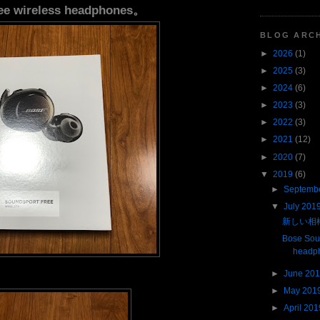
ee wireless headphones。
BLOG ARC
►
2026
(1)
►
2025
(3)
►
2024
(6)
►
2023
(3)
►
2022
(3)
►
2021
(12)
►
2020
(7)
▼
2019
(6)
►
Septemb
▼
July 201
新しい相
Bose Sou
headp
►
June 20
►
May 201
►
April 201