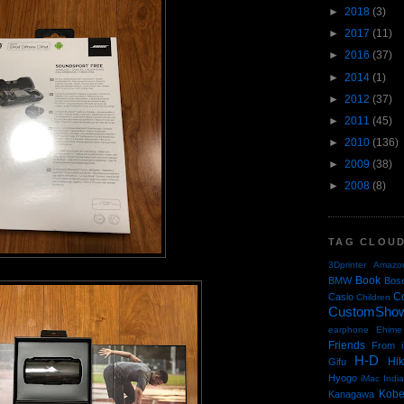
►
2018
(3)
►
2017
(11)
►
2016
(37)
►
2014
(1)
►
2012
(37)
►
2011
(45)
►
2010
(136)
►
2009
(38)
►
2008
(8)
TAG CLOU
3Dprinter
Amazo
Book
BMW
Bos
C
Casio
Children
CustomSho
earphone
Ehime
Friends
From i
H-D
Hi
Gifu
Hyogo
iMac
Indi
Kob
Kanagawa