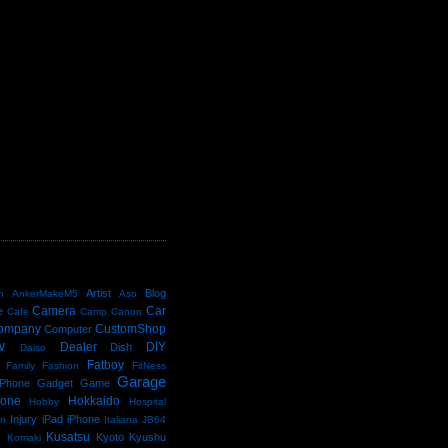
D
Artist
Blog
n
AnkerMakeM5
Aso
Camera
Car
e
Cafe
Camp
Canon
ompany
CustomShop
Computer
w
Dealer
DIY
Dish
Daiso
Fatboy
Family
Fashion
FitNess
Garage
Phone
Gadget
Game
kone
Hokkaido
Hobby
Hospital
Injury
iPad
iPhone
an
Italiana
JB64
e
Kusatsu
Kyoto
Kyushu
Komaki