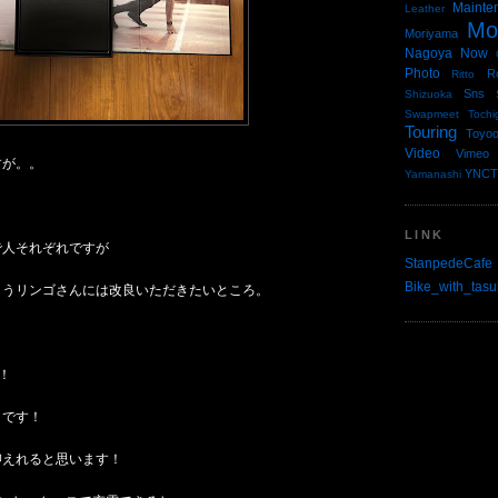
Mainte
Leather
Mo
Moriyama
Nagoya
Now
Photo
R
Ritto
Sns
Shizuoka
Swapmeet
Tochi
Touring
Toyo
Video
Vimeo
すが。。
YNCT
Yamanashi
LINK
で人それぞれですが
StanpedeCafe
Bike_with_tasu
ようリンゴさんには改良いただきたいところ。
！
イです！
抑えれると思います！