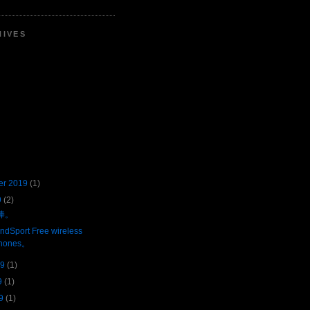
HIVES
er 2019
(1)
9
(2)
棒。
ndSport Free wireless
hones。
19
(1)
9
(1)
9
(1)