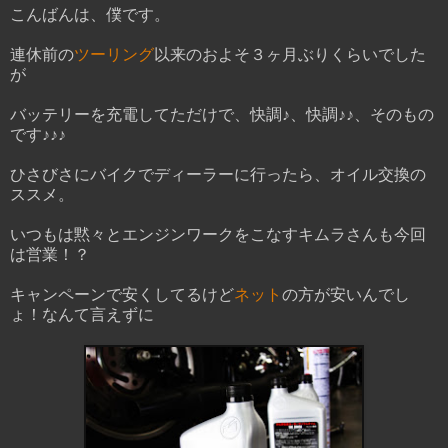
こんばんは、僕です。
連休前の
ツーリング
以来のおよそ３ヶ月ぶりくらいでした
が
バッテリーを充電してただけで、快調♪、快調♪♪、そのもの
です♪♪♪
ひさびさにバイクでディーラーに行ったら、オイル交換の
ススメ。
いつもは黙々とエンジンワークをこなすキムラさんも今回
は営業！？
キャンペーンで安くしてるけど
ネット
の方が安いんでし
ょ！なんて言えずに