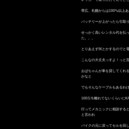
帯広、札幌からは100㌔以上
バッテリーが上がったら引取
せっかく高いレンタル代を払
た。。。
とりあえず何とかするのでと
こんなの大丈夫っすよ！っと
おばちゃんが車を貸してくれ
かなと
でもそんなケーブルもあるわ
100㍍も離れてないくらいにKA
行ってメカニックに相談する
と言われ
バイクの元に戻ってセルを回