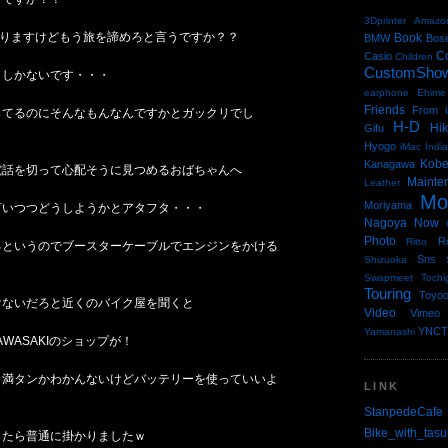
3Dprinter
Amazo
ありますけどもう旅を諦めろと言うですか？？
Book
BMW
Bos
C
Casio
Children
CustomSho
りしかないです・・・
earphone
Ehime
Friends
From i
ってるのにそんなもんなんですかとガックリでし
H-D
Hi
Gifu
Hyogo
iMac
Indi
Kob
Kanagawa
電話を切って心配そうに見つめるおばちゃんへ
Mainte
Leather
Mo
Moriyama
言いつつどうしようかとアタフタ・・・
Nagoya
Now
Photo
R
Ritto
るというのでブースターケーブルでエンジンをかける
Sns
Shizuoka
Swapmeet
Tochi
Touring
Toyo
けないだろと近くのバイク屋を聞くと
Video
Vimeo
YNCT
Yamanashi
WASAKIのショップが！
と満タンかわかんないけどバッテリーを使っていいよ
LINK
StanpedeCafe
Bike_with_tasu
したら普通に掛かりましたｗ