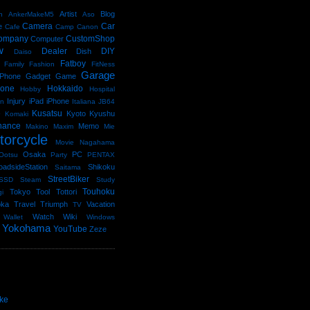
Artist
Blog
n
AnkerMakeM5
Aso
Camera
Car
e
Cafe
Camp
Canon
ompany
CustomShop
Computer
w
Dealer
DIY
Dish
Daiso
Fatboy
Family
Fashion
FitNess
Garage
Phone
Gadget
Game
kone
Hokkaido
Hobby
Hospital
Injury
iPad
iPhone
an
Italiana
JB64
e
Kusatsu
Kyoto
Kyushu
Komaki
nance
Memo
Makino
Maxim
Mie
torcycle
Movie
Nagahama
Osaka
PC
Ootsu
Party
PENTAX
oadsideStation
Shikoku
Saitama
StreetBiker
SSD
Steam
Study
Touhoku
Tokyo
Tool
Tottori
gi
oka
Travel
Triumph
Vacation
TV
Watch
Wiki
Wallet
Windows
Yokohama
YouTube
Zeze
ke