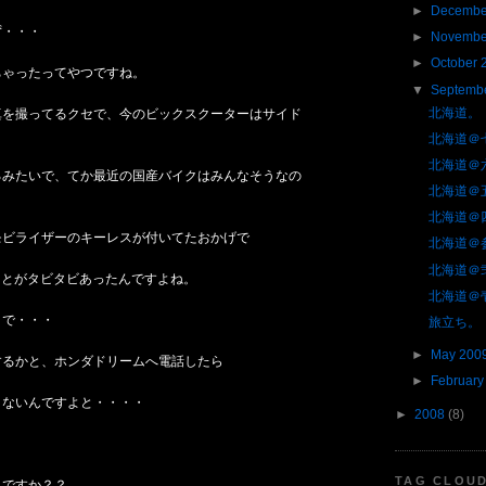
►
Decembe
ず・・・
►
Novembe
►
October 
ちゃったってやつですね。
▼
Septemb
北海道。
真を撮ってるクセで、今のビックスクーターはサイド
北海道＠
北海道＠
るみたいで、てか最近の国産バイクはみんなそうなの
北海道＠
北海道＠
モビライザーのキーレスが付いてたおかげで
北海道＠
北海道＠
ことがタビタビあったんですよね。
北海道＠
うで・・・
旅立ち。
►
May 200
するかと、ホンダドリームへ電話したら
►
February
きないんですよと・・・・
►
2008
(8)
TAG CLOU
こですか？？