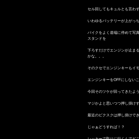
セル回してもキュルとも言わ
いわゆるバッテリーが上がっ
バイクをよく道端に停めて写
スタンドを
下ろすだけでエンジンが止ま
かな。。。
そのクセでエンジンキーもイ
エンジンキーをOFFにしない
今回そのツケが回ってきたよ
マジかよと思いつつ押し掛け
最近のビクスクは押し掛けで
じゃぁどうすれば！？
レッカーで取りに行くんでど